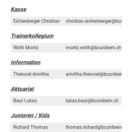
Kasse
Eichenberger Christian
christian.eichenberger@bcunibe
Trainerkollegium
Wirth Moritz
moritz.wirth@bcunibern.ch
Information
Theruvel Amritha
amritha.theruvel@bcunibern.ch
Aktuariat
Baur Lukas
lukas.baur@bcunibern.ch
Junioren / Kids
Richard Thomas
thomas.richard@bcunibern.ch