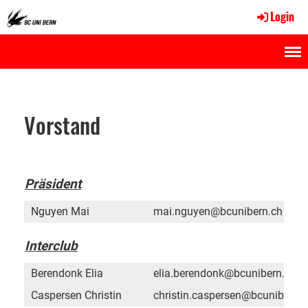
Login
Menü
Vorstand
Präsident
Nguyen Mai
mai.nguyen@bcunibern.ch
Interclub
Berendonk Elia
elia.berendonk@bcunibern.ch
Caspersen Christin
christin.caspersen@bcunibern.